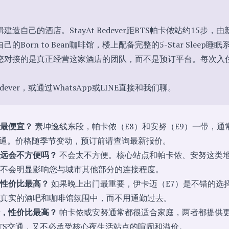
造自己的酒店。StayAt Bedever距BTS帕卡侬站约15步
Born to Bean咖啡馆，楼上配备完整的5-Star Sleep睡眠
您对接的是真正经营这家酒店的团队，而不是预订平台。每次入
。
dever
，或通过
WhatsApp
或
LINE
直接和我们聊。
域最便宜？
素坤逸线东段，帕卡侬（E8）和安努（E9）一带，通
交通。价格随季节变动，预订前请查询最新报价。
远会不方便吗？
不会太不方便。核心站点和帕卡侬、安努这类
不会明显影响您与城市其他部分的连接程度。
性价比最高？
如果晚上出门最重要，伊卡迈（E7）是不错的选
真实的酒吧和咖啡馆氛围中，而不用通勤过去。
，性价比最高？
帕卡侬或安努通常都很适合家庭，两者都提供
TS交通，又不必承受核心夜生活站点的喧闹和溢价。