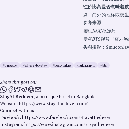
性价比高是否意味着质
点，门外的地标或夜生
参考来源
泰国国家旅游局
曼谷BTS轻轨（官方网
头图摄影：Smuconlaw，
#
bangkok
#
where-to-stay
#
best-value
#
sukhumvit
#
bts
Share this post on:
Share this post via WhatsApp
Share this post on Facebook
Tweet this post
Share this post via Telegram
Share this post on Pinterest
Share this post via email
StayAt Bedever
, a boutique hotel in Bangkok
Website: https://www.stayatbedever.com/
Connect with us:
Facebook: https://www.facebook.com/StayatBedever
Instagram: https://www.instagram.com/stayatbedever