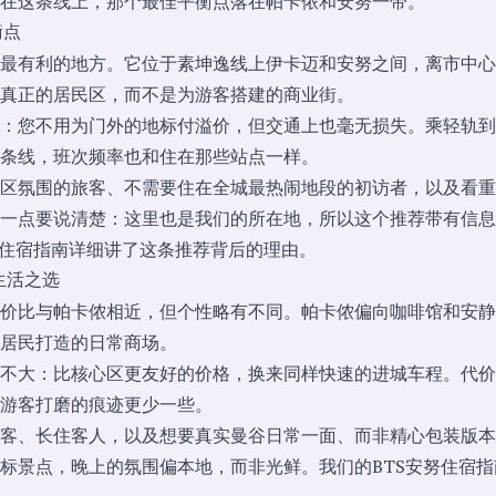
在这条线上，那个最佳平衡点落在帕卡侬和安努一带。
衡点
最有利的地方。它位于素坤逸线上伊卡迈和安努之间，离市中心
真正的居民区，而不是为游客搭建的商业街。
：您不用为门外的地标付溢价，但交通上也毫无损失。乘轻轨到
条线，班次频率也和住在那些站点一样。
区氛围的旅客、不需要住在全城最热闹地段的初访者，以及看重
一点要说清楚：这里也是我们的所在地，所以这个推荐带有信息
侬住宿指南
详细讲了这条推荐背后的理由。
集生活之选
价比与帕卡侬相近，但个性略有不同。帕卡侬偏向咖啡馆和安静
居民打造的日常商场。
不大：比核心区更友好的价格，换来同样快速的进城车程。代价
游客打磨的痕迹更少一些。
客、长住客人，以及想要真实曼谷日常一面、而非精心包装版本
标景点，晚上的氛围偏本地，而非光鲜。我们的
BTS安努住宿指