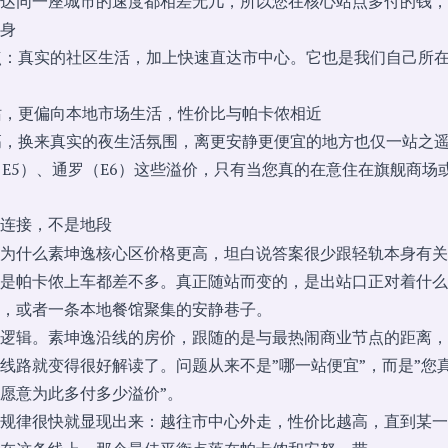
达同一座城市的速度都相差无几，所以您在核心站点多付的钱，
身
点：真实的社区生活，加上快速直达市中心。它也是我们自己所
站，更偏向本地市场生活，性价比与帕卡侬相近
高，换来真实的夜生活氛围，离更安静更便宜的地方也仅一站之
（E5）、通罗（E6）这些溢价，只有当您真的在意住在旗舰商场
连接，不是地段
为什么素坤逸核心区价格更高，坦白说答案很少跟轻轨本身有关
是帕卡侬上车都差不多。真正随站而变的，是出站口正对着什么
，或者一条本地餐馆聚集的安静巷子。
逻辑。素坤逸沿线的房价，跟随的是与最热闹商业节点的距离，
线路就变得很好解读了。问题从来不是”哪一站便宜”，而是”您
愿意为此多付多少溢价”。
规律很快就显现出来：越往市中心外走，性价比越高，直到某一