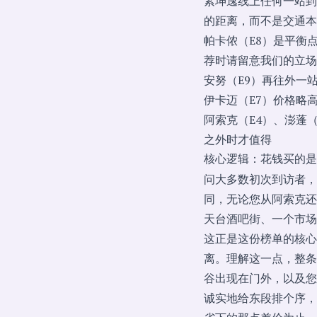
素坤逸线上任何一站到
的距离，而不是交通本
帕卡侬（E8）是平衡
荐时请留意我们的立场
安努（E9）再往外一
伊卡迈（E7）价格略
阿索克（E4）、澎蓬
之外时才值得
核心逻辑：花钱买的是
问大多数初次到访者，
同，无论您从阿索克还
天台酒吧街、一个市场
这正是这份榜单的核心
离。理解这一点，整条
谷出现在门外，以及您
诚实地给东段排个序，