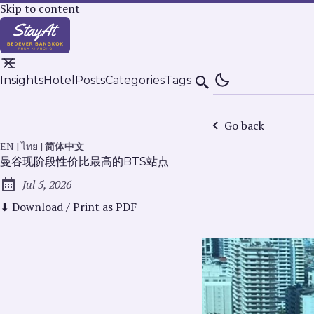
Skip to content
Insights
Hotel
Posts
Categories
Tags
Search
Go back
EN
|
ไทย
|
简体中文
曼谷现阶段性价比最高的BTS站点
Jul 5, 2026
Published:
⬇ Download / Print as PDF