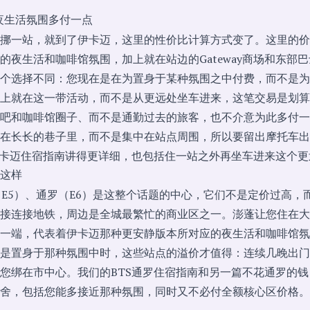
为夜生活氛围多付一点
挪一站，就到了伊卡迈，这里的性价比计算方式变了。这里的价
的夜生活和咖啡馆氛围，加上就在站边的Gateway商场和东部
个选择不同：您现在是在为置身于某种氛围之中付费，而不是为
上就在这一带活动，而不是从更远处坐车进来，这笔交易是划算
吧和咖啡馆圈子、而不是通勤过去的旅客，也不介意为此多付一
在长长的巷子里，而不是集中在站点周围，所以要留出摩托车出租
伊卡迈住宿指南
讲得更详细，也包括住一站之外再坐车进来这个更
这样
（E5）、通罗（E6）是这整个话题的中心，它们不是定价过高，
接连接地铁，周边是全城最繁忙的商业区之一。澎蓬让您住在大
一端，代表着伊卡迈那种更安静版本所对应的夜生活和咖啡馆氛
是置身于那种氛围中时，这些站点的溢价才值得：连续几晚出门
您绑在市中心。我们的
BTS通罗住宿指南
和另一篇
不花通罗的钱
舍，包括您能多接近那种氛围，同时又不必付全额核心区价格。