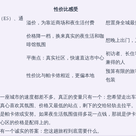
性价比感受
（E5）、通
溢价，为靠近商场和夜生活付费
想置身全城最
价格降一档，换来真实的夜生活和咖
想晚上出门，
啡馆氛围
初访者、长住
平衡点：真实社区，快速直达市中心
兼得的人
预算有限的旅
性价比与帕卡侬相近，更偏本地
包装
一座城市的速度都差不多。真正的变量只有一个：您希望走出车
真心喜欢其氛围、价格又最低的站点，剩下的交给轻轨去拉平。
是帕卡侬或安努。如果夜生活氛围值得多花一点钱，那就是伊卡
心区的价格是配得上的。
有一个诚实的答案：您这趟旅程到底需要什么。