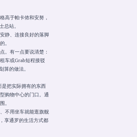
格高于帕卡侬和安努，
巴士总站。
安静、连接良好的落脚
的。
点。有一点要说清楚：
车或Grab短程接驳
划算的做法。
而是把实际拥有的东西
型购物中心的门口。通
围。
、不用坐车就能逛旗舰
，享通罗的生活方式
都