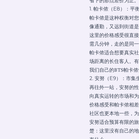
省下的那点差价为止。
1. 帕卡侬（E8）：平
帕卡侬是这种权衡对您
像通勤，又远到街道是
这里的价格感受很直接
需几分钟，走的是同一
帕卡侬适合想要真实社
场距离的长住客人。有
我们自己的
BTS帕卡
2. 安努（E9）：市
再往外一站，安努的性
向真实运转的市场和为
价格感受和帕卡侬相差
社区也更本地一些，为
安努适合预算有限的旅
楚：这里没有自己的地