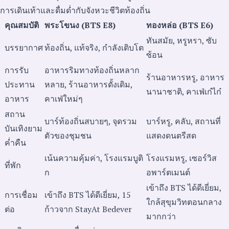
การเดินเท้าและดื่มด่ำกับจังหวะชีวิตท้องถิ่น
คุณสมบัติ
พระโขนง (BTS E8)
ทองหล่อ (BTS E6)
ทันสมัย, หรูหรา, ซับ
บรรยากาศ
ท้องถิ่น, แท้จริง, กำลังเติบโต
ซ้อน
การรับ
อาหารริมทางท้องถิ่นหลาก
ร้านอาหารหรู, อาหาร
ประทาน
หลาย, ร้านอาหารดั้งเดิม,
นานาชาติ, คาเฟ่เก๋ไก๋
อาหาร
คาเฟ่ใหม่ๆ
สถาน
บาร์ท้องถิ่นสบายๆ, จุดรวม
บาร์หรู, คลับ, สถานที่
บันเทิงยาม
ตัวของชุมชน
แสดงดนตรีสด
ค่ำคืน
เน้นความคุ้มค่า, โรงแรมบูติ
โรงแรมหรู, เซอร์วิส
ที่พัก
ก
อพาร์ตเมนต์
เข้าถึง BTS ได้ดีเยี่ยม,
การเชื่อม
เข้าถึง BTS ได้ดีเยี่ยม, 15
ใกล้สุขุมวิทตอนกลาง
ต่อ
ก้าวจาก StayAt Bedever
มากกว่า