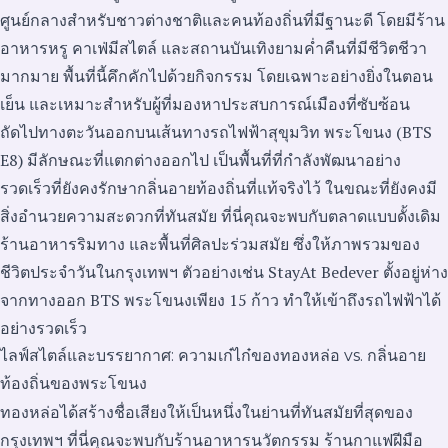
ศูนย์กลางสำหรับชาวต่างชาติและคนท้องถิ่นที่มีฐานะดี โดยมีร้าน
อาหารหรู คาเฟ่มีสไตล์ และสถานบันเทิงยามค่ำคืนที่มีชีวิตชีวา
มากมาย พื้นที่นี้คึกคักไปด้วยกิจกรรม โดยเฉพาะอย่างยิ่งในตอน
เย็น และเหมาะสำหรับผู้ที่มองหาประสบการณ์เมืองที่ซับซ้อน
ถัดไปทางตะวันออกบนเส้นทางรถไฟฟ้าสุขุมวิท พระโขนง (BTS
E8) มีลักษณะที่แตกต่างออกไป เป็นพื้นที่ที่กำลังพัฒนาอย่าง
รวดเร็วที่ยังคงรักษากลิ่นอายท้องถิ่นที่แท้จริงไว้ ในขณะที่ยังคงมี
สิ่งอำนวยความสะดวกที่ทันสมัย ที่นี่คุณจะพบกับตลาดแบบดั้งเดิม
ร้านอาหารริมทาง และพื้นที่ศิลปะร่วมสมัย ซึ่งให้ภาพรวมของ
ชีวิตประจำวันในกรุงเทพฯ ตัวอย่างเช่น StayAt Bedever ตั้งอยู่ห่าง
จากทางออก BTS พระโขนงเพียง 15 ก้าว ทำให้เข้าถึงรถไฟฟ้าได้
อย่างรวดเร็ว
ไลฟ์สไตล์และบรรยากาศ: ความเก๋ไก๋ของทองหล่อ vs. กลิ่นอาย
ท้องถิ่นของพระโขนง
ทองหล่อได้สร้างชื่อเสียงให้เป็นหนึ่งในย่านที่ทันสมัยที่สุดของ
กรุงเทพฯ ที่นี่คุณจะพบกับร้านอาหารนวัตกรรม ร้านกาแฟฝีมือ