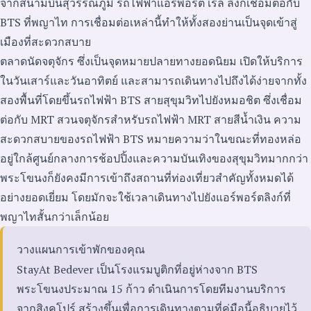
จากสนามบินสุวรรณภูมิ รถไฟฟ้าแอร์พอร์ต เรล ลิงก์เชื่อมต่อกับ
BTS ที่พญาไท การเชื่อมต่อเหล่านี้ทำให้ทั้งสองย่านเป็นจุดเข้าสู่
เมืองที่สะดวกสบาย
ตลาดนัดจตุจักร ซึ่งเป็นจุดหมายปลายทางยอดนิยม เปิดให้บริการ
ในวันเสาร์และวันอาทิตย์ และสามารถเดินทางไปถึงได้ง่ายจากทั้ง
สองพื้นที่โดยขึ้นรถไฟฟ้า BTS สายสุขุมวิทไปยังหมอชิต ซึ่งเชื่อม
ต่อกับ MRT สวนจตุจักรสำหรับรถไฟฟ้า MRT สายสีน้ำเงิน ความ
สะดวกสบายของรถไฟฟ้า BTS หมายความว่าในขณะที่ทองหล่อ
อยู่ใกล้ศูนย์กลางการช้อปปิ้งและความบันเทิงของสุขุมวิทมากกว่า
พระโขนงก็ยังคงมีการเข้าถึงสถานที่ท่องเที่ยวสำคัญทั้งหมดได้
อย่างยอดเยี่ยม โดยมักจะใช้เวลาเดินทางไปยังแอร์พอร์ตลิงก์ที่
พญาไทสั้นกว่าเล็กน้อย
วางแผนการเข้าพักของคุณ
StayAt Bedever เป็นโรงแรมบูติกที่อยู่ห่างจาก BTS
พระโขนงประมาณ 15 ก้าว ดำเนินการโดยทีมงานบริการ
จากสิงคโปร์ สร้างขึ้นเพื่อการเดินทางตามที่คู่มือนี้อธิบายไว้