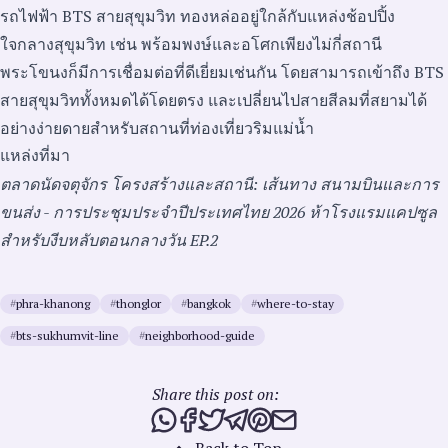
รถไฟฟ้า BTS สายสุขุมวิท ทองหล่ออยู่ใกล้กับแหล่งช้อปปิ้ง
ใจกลางสุขุมวิท เช่น พร้อมพงษ์และอโศกเพียงไม่กี่สถานี
พระโขนงก็มีการเชื่อมต่อที่ดีเยี่ยมเช่นกัน โดยสามารถเข้าถึง BTS
สายสุขุมวิททั้งหมดได้โดยตรง และเปลี่ยนไปสายสีลมที่สยามได้
อย่างง่ายดายสำหรับสถานที่ท่องเที่ยวริมแม่น้ำ
แหล่งที่มา
ตลาดนัดจตุจักร
โครงสร้างและสถานี: เส้นทาง
สนามบินและการ
ขนส่ง - การประชุมประจำปีประเทศไทย 2026
ห้าโรงแรมแคปซูล
สำหรับงีบหลับตอนกลางวัน EP.2
#
phra-khanong
#
thonglor
#
bangkok
#
where-to-stay
#
bts-sukhumvit-line
#
neighborhood-guide
Share this post on:
Share this post via WhatsApp
Share this post on Facebook
Tweet this post
Share this post via Telegra
Share this post on Pinte
Share this post via e
Back to Top