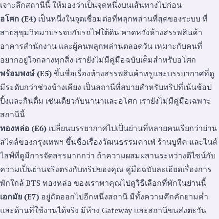
เจาะลึกสถานีนี้ ให้มองว่าเป็นจุดหนึ่งบนเส้นทางไปก่อน
อโศก (E4)
เป็นหนึ่งในจุดเชื่อมต่อที่พลุกพล่านที่สุดของระบบ ที่
สายสุขุมวิทมาบรรจบกับรถไฟใต้ดิน คาดหวังห้างสรรพสินค้า
อาคารสำนักงาน และผู้คนพลุกพล่านตลอดวัน เหมาะกับคนที่
อยากอยู่ใจกลางทุกสิ่ง เรายังไม่มีคู่มือฉบับเต็มสำหรับอโศก
พร้อมพงษ์ (E5)
ขึ้นชื่อเรื่องห้างสรรพสินค้าหรูและบรรยากาศที่ดู
มีระดับกว่าช่วงข้างเคียง เป็นสถานีที่สบายสำหรับทริปที่เน้นช้อป
ปิ้งและกินดื่ม เช่นเดียวกับนานาและอโศก เรายังไม่มีคู่มือเฉพาะ
สถานีนี้
ทองหล่อ (E6)
เปลี่ยนบรรยากาศไปเป็นย่านที่หลายคนเรียกว่าย่าน
สไตล์ของกรุงเทพฯ ขึ้นชื่อเรื่องวัฒนธรรมคาเฟ่ ร้านบูทีค และไนต์
ไลฟ์ที่ดูมีการจัดสรรมากกว่า ถ้าความผสมผสานระหว่างดีไซน์กับ
ความเป็นย่านจริงตรงกับทริปของคุณ
คู่มือฉบับละเอียดเรื่องการ
พักใกล้ BTS ทองหล่อ
ของเราพาคุณไปดูวิธีเลือกที่พักในย่านนี้
เอกมัย (E7)
อยู่ถัดออกไปอีกหนึ่งสถานี มีทั้งความคึกคักยามค่ำ
และด้านที่ใช้งานได้จริง มีห้าง Gateway และสถานีขนส่งตะวัน