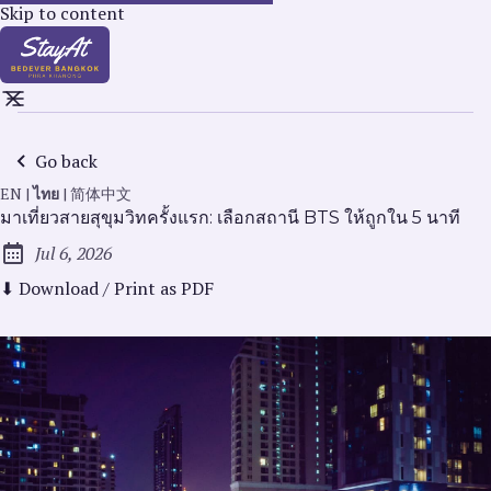
Skip to content
Go back
EN
|
ไทย
|
简体中文
มาเที่ยวสายสุขุมวิทครั้งแรก: เลือกสถานี BTS ให้ถูกใน 5 นาที
Jul 6, 2026
Published:
⬇ Download / Print as PDF