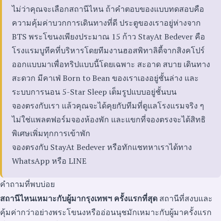
ไม่ว่าคุณจะเลือกสถานีไหน ถ้าคำตอบของแบบทดสอบคือ
ความคุ้มค่าบวกการเดินทางที่ดี ประตูของเราอยู่ห่างจาก
BTS พระโขนงเพียงประมาณ 15 ก้าว StayAt Bedever คือ
โรงแรมบูทีคที่บริหารโดยทีมงานฮอสพิทาลิตี้จากสิงคโปร์
ออกแบบมาเพื่อทริปแบบนี้โดยเฉพาะ สะอาด สบาย เดินทาง
สะดวก มีคาเฟ่ Born to Bean ของเราเองอยู่ชั้นล่าง และ
ระบบการนอน 5-Star Sleep เต็มรูปแบบอยู่ชั้นบน
จองตรงกับเรา แล้วคุณจะได้คุยกับทีมที่ดูแลโรงแรมจริง ๆ
ไม่ใช่แพลตฟอร์มจองห้องพัก และแขกที่จองตรงจะได้สิทธิ
พิเศษเพิ่มทุกการเข้าพัก
จองตรงกับ StayAt Bedever
หรือทักแชทหาเราได้ทาง
WhatsApp
หรือ
LINE
คำถามที่พบบ่อย
สถานีไหนเหมาะกับผู้มากรุงเทพฯ ครั้งแรกที่สุด
สถานีที่สงบและ
คุ้มค่ากว่าอย่างพระโขนงหรืออ่อนนุชมักเหมาะกับผู้มาครั้งแรก