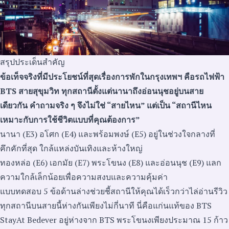
สรุปประเด็นสำคัญ
ข้อเท็จจริงที่มีประโยชน์ที่สุดเรื่องการพักในกรุงเทพฯ คือรถไฟฟ้า
BTS สายสุขุมวิท ทุกสถานีตั้งแต่นานาถึงอ่อนนุชอยู่บนสาย
เดียวกัน คำถามจริง ๆ จึงไม่ใช่ “สายไหน” แต่เป็น “สถานีไหน
เหมาะกับการใช้ชีวิตแบบที่คุณต้องการ”
นานา (E3) อโศก (E4) และพร้อมพงษ์ (E5) อยู่ในช่วงใจกลางที่
คึกคักที่สุด ใกล้แหล่งบันเทิงและห้างใหญ่
ทองหล่อ (E6) เอกมัย (E7) พระโขนง (E8) และอ่อนนุช (E9) แลก
ความใกล้เล็กน้อยเพื่อความสงบและความคุ้มค่า
แบบทดสอบ 5 ข้อด้านล่างช่วยชี้สถานีให้คุณได้เร็วกว่าไล่อ่านรีวิว
ทุกสถานีบนสายนี้ห่างกันเพียงไม่กี่นาที นี่คือแก่นแท้ของ BTS
StayAt Bedever อยู่ห่างจาก BTS พระโขนงเพียงประมาณ 15 ก้าว