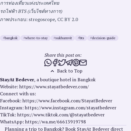
การท่องเที่ยวแห่งประเทศไทย
รถไฟฟ้า BTS (เว็บไซต์ทางการ)
ภาพประกอบ: strogoscope, CC BY 2.0
#
bangkok
#
where-to-stay
#
sukhumvit
#
bts
#
decision-guide
Share this post on:
Share this post via WhatsApp
Share this post on Facebook
Tweet this post
Share this post via Telegra
Share this post on Pinte
Share this post via e
Back to Top
StayAt Bedever
, a boutique hotel in Bangkok
Website: https://www.stayatbedever.com/
Connect with us:
Facebook: https://www.facebook.com/StayatBedever
Instagram: https://www.instagram.com/stayatbedever
TikTok: https://www.tiktok.com/@stayatbedever
WhatsApp: https://wa.me/66613919798
Planning a trip to Bangkok? Book StayAt Bedever direct