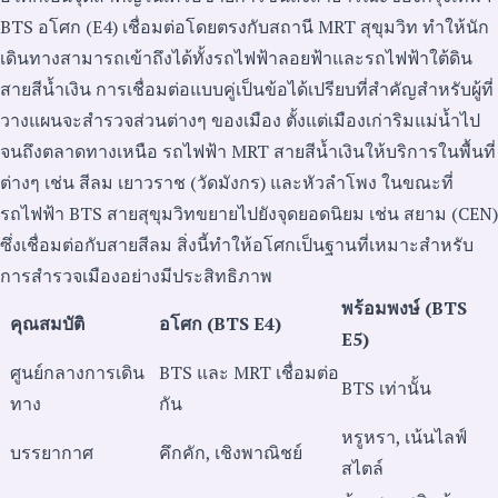
BTS อโศก (E4) เชื่อมต่อโดยตรงกับสถานี MRT สุขุมวิท ทำให้นัก
เดินทางสามารถเข้าถึงได้ทั้งรถไฟฟ้าลอยฟ้าและรถไฟฟ้าใต้ดิน
สายสีน้ำเงิน การเชื่อมต่อแบบคู่เป็นข้อได้เปรียบที่สำคัญสำหรับผู้ที่
วางแผนจะสำรวจส่วนต่างๆ ของเมือง ตั้งแต่เมืองเก่าริมแม่น้ำไป
จนถึงตลาดทางเหนือ รถไฟฟ้า MRT สายสีน้ำเงินให้บริการในพื้นที่
ต่างๆ เช่น สีลม เยาวราช (วัดมังกร) และหัวลำโพง ในขณะที่
รถไฟฟ้า BTS สายสุขุมวิทขยายไปยังจุดยอดนิยม เช่น สยาม (CEN)
ซึ่งเชื่อมต่อกับสายสีลม สิ่งนี้ทำให้อโศกเป็นฐานที่เหมาะสำหรับ
การสำรวจเมืองอย่างมีประสิทธิภาพ
พร้อมพงษ์ (BTS
คุณสมบัติ
อโศก (BTS E4)
E5)
ศูนย์กลางการเดิน
BTS และ MRT เชื่อมต่อ
BTS เท่านั้น
ทาง
กัน
หรูหรา, เน้นไลฟ์
บรรยากาศ
คึกคัก, เชิงพาณิชย์
สไตล์