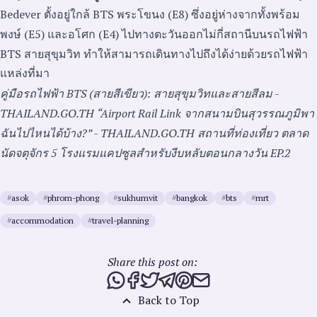
Bedever ตั้งอยู่ใกล้ BTS พระโขนง (E8) ซึ่งอยู่ห่างจากทั้งพร้อม
พงษ์ (E5) และอโศก (E4) ไปทางตะวันออกไม่กี่สถานีบนรถไฟฟ้า
BTS สายสุขุมวิท ทำให้สามารถเดินทางไปถึงได้ง่ายด้วยรถไฟฟ้า
แหล่งที่มา
คู่มือรถไฟฟ้า BTS (สายสีเขียว): สายสุขุมวิทและสายสีลม -
THAILAND.GO.TH
“Airport Rail Link จากสนามบินสุวรรณภูมิพา
ฉันไปไหนได้บ้าง?” - THAILAND.GO.TH
สถานที่ท่องเที่ยว
ตลาด
นัดจตุจักร
5 โรงแรมแคปซูลสำหรับงีบหลับตอนกลางวัน EP.2
#
asok
#
phrom-phong
#
sukhumvit
#
bangkok
#
bts
#
mrt
#
accommodation
#
travel-planning
Share this post on:
Share this post via WhatsApp
Share this post on Facebook
Tweet this post
Share this post via Telegra
Share this post on Pinte
Share this post via e
Back to Top