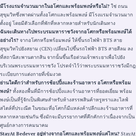
มีโรงแรมจำนวนมากในอโศกและพร้อมพงษ์หรือไม่?
ใช่ ถนน
สุขุมวิทซึ่งพาดผ่านทั้งอโศกและพร้อมพงษ์ มีโรงแรมจำนวนมาก
ตั้งอยู่ โดยมีตัวเลือกที่พักที่หลากหลายสำหรับนักเดินทาง
ฉันจะเดินทางไปพระบรมมหาราชวังจากอโศกหรือพร้อมพงษ์ได้
อย่างไร?
จากอโศกหรือพร้อมพงษ์ ให้ขึ้นรถไฟฟ้า BTS สาย
สุขุมวิทไปยังสยาม (CEN) เปลี่ยนไปขึ้นรถไฟฟ้า BTS สายสีลม ลง
ที่สถานีสะพานตากสิน จากนั้นขึ้นเรือด่วนเจ้าพระยาเพื่อไปยัง
บริเวณพระบรมมหาราชวัง โปรดจำไว้ว่าพระบรมมหาราชวังมีกฎ
ระเบียบการแต่งกายที่เข้มงวด
ย่านใดดีกว่าสำหรับการช้อปปิ้งและร้านอาหาร อโศกหรือพร้อม
พงษ์?
ทั้งสองพื้นที่มีการช้อปปิ้งและร้านอาหารที่ยอดเยี่ยม พร้อม
พงษ์เป็นที่รู้จักเป็นพิเศษสำหรับห้างสรรพสินค้าหรูหราและไลฟ์
สไตล์ที่ประณีต ในขณะที่อโศกก็มีแหล่งค้าปลีกและร้านอาหารที่
หลากหลายเช่นกัน ซึ่งมักจะมีบรรยากาศที่คึกคักกว่าเนื่องจากเป็น
ศูนย์กลางการคมนาคม
StayAt Bedever อยู่ห่างจากอโศกและพร้อมพงษ์แค่ไหน?
StayAt