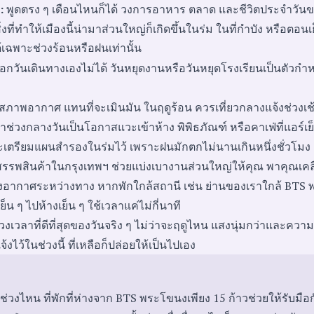
:
พูดตรง ๆ เดือนไหนก็ได้ วงการอาหาร ตลาด และชีวิตประจำวันข
่ทำให้เมืองนี้น่ามาส่วนใหญ่ก็เกิดขึ้นในร่ม ในที่กำบัง หรือตอนเย
ด้เฉพาะช่วงร้อนหรือฝนเท่านั้น
ันเดินทางเองไม่ได้ วันหยุดงานหรือวันหยุดโรงเรียนเป็นตัวกำหน
บสภาพอากาศ แทนที่จะเมินมัน ในฤดูร้อน ควรเที่ยวกลางแจ้งช่วงเช้
าช่วงกลางวันเป็นโอกาสแวะเข้าห้าง พิพิธภัณฑ์ หรือคาเฟ่ที่แอร์เ
ละเตรียมแผนสำรองในร่มไว้ เพราะฝนมักตกไม่นานเกินหนึ่งชั่วโมง
รพสินค้าในกรุงเทพฯ ช่วยแบ่งเบางานส่วนใหญ่ให้คุณ พาคุณเคลื่อ
ถึงอากาศระหว่างทาง หากพักใกล้สถานี เช่น
ย่านของเราใกล้ BTS
็น ๆ ไปห้างเย็น ๆ ใช้เวลาแค่ไม่กี่นาที
ช่วงเวลาที่ดีที่สุดของวันจริง ๆ ไม่ว่าจะฤดูไหน แสงนุ่มกว่าและควา
ว้ในช่วงนี้ ที่เหลือก็ปล่อยให้เป็นไปเอง
ช่วงไหน ที่พักที่ห่างจาก BTS พระโขนงเพียง 15 ก้าวช่วยให้รับม