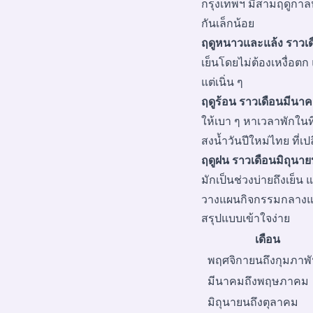
กรุงเทพฯ มีสามฤดูกาลหล
กันเล็กน้อย
ฤดูหนาวและแล้ง ราวเด
เย็นโดยไม่ต้องเหงื่อตก
แต่เนิ่น ๆ
ฤดูร้อน ราวเดือนมีน
ให้เบา ๆ หาเวลาพักในที่
สงน้ำวันปีใหม่ไทย ที่
ฤดูฝน ราวเดือนมิถุนา
มักเป็นช่วงบ่ายถึงเย็น 
วางแผนกิจกรรมกลางแจ้งแ
สรุปแบบเข้าใจง่าย
เดือน
พฤศจิกายนถึงกุมภาพั
มีนาคมถึงพฤษภาคม
มิถุนายนถึงตุลาคม