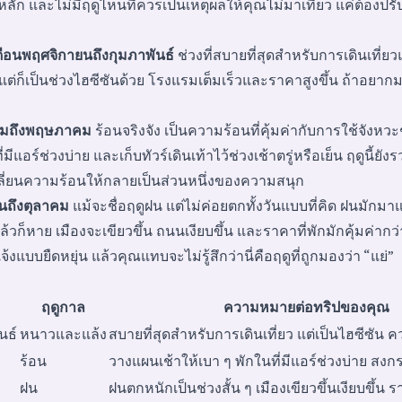
ัก และไม่มีฤดูไหนที่ควรเป็นเหตุผลให้คุณไม่มาเที่ยว แค่ต้องปรั
ือนพฤศจิกายนถึงกุมภาพันธ์
ช่วงที่สบายที่สุดสำหรับการเดินเที่ย
 แต่ก็เป็นช่วงไฮซีซันด้วย โรงแรมเต็มเร็วและราคาสูงขึ้น ถ้าอยากมา
าคมถึงพฤษภาคม
ร้อนจริงจัง เป็นความร้อนที่คุ้มค่ากับการใช้จังหว
มีแอร์ช่วงบ่าย และเก็บทัวร์เดินเท้าไว้ช่วงเช้าตรู่หรือเย็น ฤดูนี้
เปลี่ยนความร้อนให้กลายเป็นส่วนหนึ่งของความสนุก
ยนถึงตุลาคม
แม้จะชื่อฤดูฝน แต่ไม่ค่อยตกทั้งวันแบบที่คิด ฝนมักมา
แล้วก็หาย เมืองจะเขียวขึ้น ถนนเงียบขึ้น และราคาที่พักมักคุ้มค่ากว
บบยืดหยุ่น แล้วคุณแทบจะไม่รู้สึกว่านี่คือฤดูที่ถูกมองว่า “แย่”
ฤดูกาล
ความหมายต่อทริปของคุณ
นธ์
หนาวและแล้ง
สบายที่สุดสำหรับการเดินเที่ยว แต่เป็นไฮซีซัน 
ร้อน
วางแผนเช้าให้เบา ๆ พักในที่มีแอร์ช่วงบ่าย สงกรา
ฝน
ฝนตกหนักเป็นช่วงสั้น ๆ เมืองเขียวขึ้นเงียบขึ้น ร