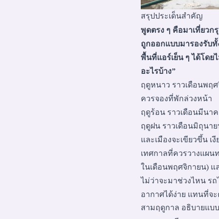
สรุปประเด็นสำคัญ
พูดตรง ๆ คือมาเที่ยวก
ถูกออกแบบมารองรับทั้งส
พื้นที่แอร์เย็น ๆ ได้โ
อะไรบ้าง”
ฤดูหนาว ราวเดือนพฤศจิก
ควรจองที่พักล่วงหน้า
ฤดูร้อน ราวเดือนมีนาค
ฤดูฝน ราวเดือนมิถุนายน
และเมืองจะเขียวขึ้น เงีย
เทศกาลที่ควรวางแผนทริ
ในเดือนพฤศจิกายน) และ
ไม่ว่าจะมาช่วงไหน รถ
อากาศได้ง่าย แทนที่จะต้
สามฤดูกาล อธิบายแบบเ