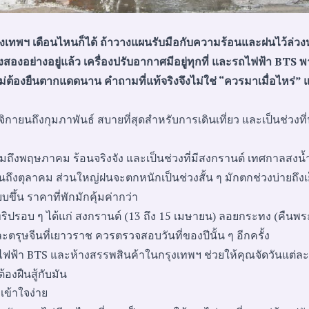
รุงเทพฯ เดือนไหนก็ได้ ถ้าวางแผนรับมือกับความร้อนและฝนไว้ล่วงห
องอย่างอยู่แล้ว เครื่องปรับอากาศมีอยู่ทุกที่ และรถไฟฟ้า BTS พ
ดยไม่ต้องยืนตากแดดนาน คำถามที่แท้จริงจึงไม่ใช่ “ควรมาเมื่อไหร่” 
ายนถึงกุมภาพันธ์ สบายที่สุดสำหรับการเดินเที่ยว และเป็นช่วงที่นั
มถึงพฤษภาคม ร้อนจริงจัง และเป็นช่วงที่มีสงกรานต์ เทศกาลสงน้
ถึงตุลาคม ส่วนใหญ่ฝนจะตกหนักเป็นช่วงสั้น ๆ มักตกช่วงบ่ายถึงเย
บขึ้น ราคาที่พักมักคุ้มค่ากว่า
ปรอบ ๆ ได้แก่ สงกรานต์ (13 ถึง 15 เมษายน) ลอยกระทง (คืนพระจ
ตรุษจีนที่เยาวราช ควรตรวจสอบวันที่ของปีนั้น ๆ อีกครั้ง
ไฟฟ้า BTS และห้างสรรพสินค้าในกรุงเทพฯ ช่วยให้คุณจัดวันแต่ละ
องฝืนสู้กับมัน
ข้าใจง่าย