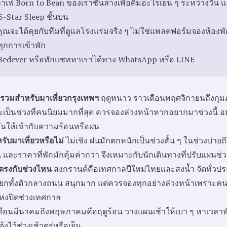
คาเฟ่ Born to Bean ของเราชั้นล่างเพื่อดื่มอะไรเย็น ๆ ระหว่างวัน แ
-Star Sleep ชั้นบน
คุณจะได้คุยกับทีมที่ดูแลโรงแรมจริง ๆ ไม่ใช่แพลตฟอร์มจองห้องพ
มทุกการเข้าพัก
Bedever
หรือทักแชทหาเราได้ทาง
WhatsApp
หรือ
LINE
ยรวมสำหรับมาเที่ยวกรุงเทพฯ
ฤดูหนาว ราวเดือนพฤศจิกายนถึงกุมภา
ะเป็นช่วงที่คนนิยมมากที่สุด ควรจองล่วงหน้าหากอยากมาช่วงนี้ อ
ันให้เข้ากับความร้อนหรือฝน
หรับมาเที่ยวหรือไม่
ไม่เชิง ฝนมักตกหนักเป็นช่วงสั้น ๆ ในช่วงบ่ายถึ
้น และราคาที่พักมักคุ้มค่ากว่า จึงเหมาะกับนักเดินทางที่ปรับแผนช่ว
ตรงกับช่วงไหน
สงกรานต์คือเทศกาลปีใหม่ไทยและสงน้ำ จัดทั่วประเท
ียกทั้งตัวกลางถนน สนุกมาก แต่ควรจองทุกอย่างล่วงหน้าเพราะคน
แห่งปิดช่วงเทศกาล
ือนมีนาคมถึงพฤษภาคมคือฤดูร้อน วางแผนเช้าให้เบา ๆ หาเวลาพัก
ไว้ช่วงเช้าตรู่หรือเย็น