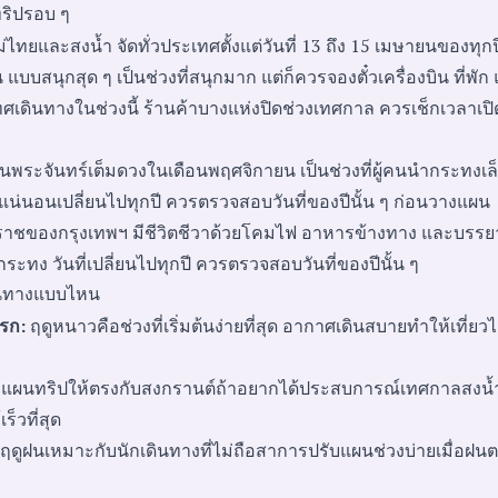
ริปรอบ ๆ
ทยและสงน้ำ จัดทั่วประเทศตั้งแต่วันที่ 13 ถึง 15 เมษายนของทุกปี 
น แบบสนุกสุด ๆ เป็นช่วงที่สนุกมาก แต่ก็ควรจองตั๋วเครื่องบิน ที่พ
ศเดินทางในช่วงนี้ ร้านค้าบางแห่งปิดช่วงเทศกาล ควรเช็กเวลาเปิดป
ืนพระจันทร์เต็มดวงในเดือนพฤศจิกายน เป็นช่วงที่ผู้คนนำกระทง
ี่แน่นอนเปลี่ยนไปทุกปี ควรตรวจสอบวันที่ของปีนั้น ๆ ก่อนวางแผน
ราชของกรุงเทพฯ มีชีวิตชีวาด้วยโคมไฟ อาหารข้างทาง และบรรยา
ยกระทง วันที่เปลี่ยนไปทุกปี ควรตรวจสอบวันที่ของปีนั้น ๆ
ินทางแบบไหน
แรก:
ฤดูหนาวคือช่วงที่เริ่มต้นง่ายที่สุด อากาศเดินสบายทำให้เที่ยวได
แผนทริปให้ตรงกับสงกรานต์ถ้าอยากได้ประสบการณ์เทศกาลสงน้
ร็วที่สุด
ฤดูฝนเหมาะกับนักเดินทางที่ไม่ถือสาการปรับแผนช่วงบ่ายเมื่อฝนต