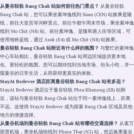
从曼谷轻轨 Bang Chak 站如何前往热门景点？
从曼谷轻轨
Bang Chak 站，您可以乘坐素坤逸线到 Siam (CEN) 站换乘是隆
线，前往大皇宫等河畔景点。前往乍都乍周末市场，乘坐素坤逸
线到 Mo Chit (N8) 站。前往素坤逸、是隆和唐人街等区域，可
使用地铁蓝线，通过 Asok (E4) 或 Mo Chit (N8) 站换乘。
曼谷轻轨 Bang Chak 站附近有什么样的氛围？
与繁忙的素坤逸
中心车站相比，曼谷轻轨 Bang Chak 站周边区域提供更本地
化、更轻松的氛围。您可以期待找到当地市场、街头小吃，并一
窥曼谷的日常生活，从而获得更真实的体验。
StayAt Bedever 酒店距离曼谷轻轨 Bang Chak 站有多远？
StayAt Bedever 酒店位于曼谷轻轨 Phra Khanong (E8) 站附
近，该站与曼谷轻轨 Bang Chak 站位于同一素坤逸线上，距离
不远。这使得 StayAt Bedever 成为探索 Bang Chak 区域及其他
地方的便捷选择。
从曼谷机场到曼谷轻轨 Bang Chak 站有哪些交通选择？
从素万
那普机场，乘坐机场快线到 Phaya Thai (N2) 站，然后换乘曼谷