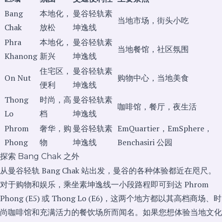
Bang
本地化，
曼谷轻轨素
当地市场，街头小吃
Chak
放松
坤逸线
Phra
本地化，
曼谷轻轨素
当地餐馆，社区氛围
Khanong
新兴
坤逸线
住宅区，
曼谷轻轨素
On Nut
购物中心，当地美食
便利
坤逸线
Thong
时尚，高
曼谷轻轨素
咖啡馆，餐厅，夜生活
Lo
档
坤逸线
Phrom
奢华，购
曼谷轻轨素
EmQuartier，EmSphere，
Phong
物
坤逸线
Benchasiri 公园
探索 Bang Chak 之外
从曼谷轻轨 Bang Chak 站出发，曼谷的各种体验都近在咫尺。
对于购物和娱乐，乘坐素坤逸线一小段路程即可到达 Phrom
Phong (E5) 或 Thong Lo (E6)，这两个地方都以其高档商场、时
尚咖啡馆和充满活力的餐饮场所而闻名。如果您想体验当地文化