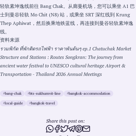
轻轨素坤逸线前往 Bang Chak。从廊曼机场，您可以乘坐 A1 巴
士到曼谷轻轨 Mo Chit (N8) 站，或乘坐 SRT 深红线到 Krung
Thep Aphiwat，然后换乘地铁蓝线，再连接到曼谷轻轨素坤逸
线。
资料来源
รวมพิกัด ที่พักติดรถไฟฟ้า ราคาพันต้นๆ ep.1
Chatuchak Market
Structure and Stations : Routes
Songkran: The journey from
ancient water festival to UNESCO cultural heritage
Airport &
Transportation - Thailand 2026 Annual Meetings
#
bang-chak
#
bts-sukhumvit-line
#
bangkok-accommodation
#
local-guide
#
bangkok-travel
Share this post on:
Share this post via WhatsApp
Share this post on Facebook
Tweet this post
Share this post via Telegra
Share this post on Pinte
Share this post via e