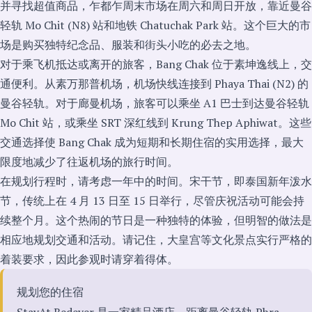
并寻找超值商品，乍都乍周末市场在周六和周日开放，靠近曼谷
轻轨 Mo Chit (N8) 站和地铁 Chatuchak Park 站。这个巨大的市
场是购买独特纪念品、服装和街头小吃的必去之地。
对于乘飞机抵达或离开的旅客，Bang Chak 位于素坤逸线上，交
通便利。从素万那普机场，机场快线连接到 Phaya Thai (N2) 的
曼谷轻轨。对于廊曼机场，旅客可以乘坐 A1 巴士到达曼谷轻轨
Mo Chit 站，或乘坐 SRT 深红线到 Krung Thep Aphiwat。这些
交通选择使 Bang Chak 成为短期和长期住宿的实用选择，最大
限度地减少了往返机场的旅行时间。
在规划行程时，请考虑一年中的时间。宋干节，即泰国新年泼水
节，传统上在 4 月 13 日至 15 日举行，尽管庆祝活动可能会持
续整个月。这个热闹的节日是一种独特的体验，但明智的做法是
相应地规划交通和活动。请记住，大皇宫等文化景点实行严格的
着装要求，因此参观时请穿着得体。
规划您的住宿
StayAt Bedever 是一家精品酒店，距离曼谷轻轨 Phra