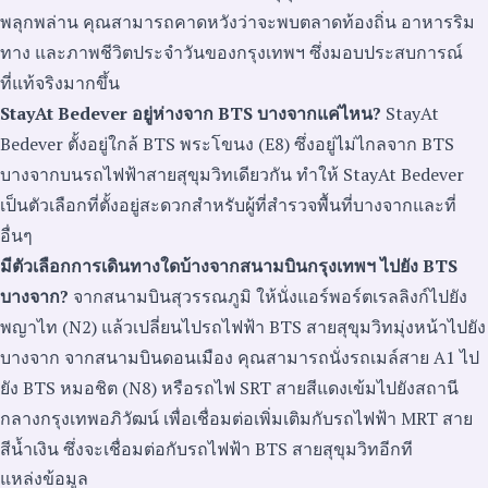
พลุกพล่าน คุณสามารถคาดหวังว่าจะพบตลาดท้องถิ่น อาหารริม
ทาง และภาพชีวิตประจำวันของกรุงเทพฯ ซึ่งมอบประสบการณ์
ที่แท้จริงมากขึ้น
StayAt Bedever อยู่ห่างจาก BTS บางจากแค่ไหน?
StayAt
Bedever ตั้งอยู่ใกล้ BTS พระโขนง (E8) ซึ่งอยู่ไม่ไกลจาก BTS
บางจากบนรถไฟฟ้าสายสุขุมวิทเดียวกัน ทำให้ StayAt Bedever
เป็นตัวเลือกที่ตั้งอยู่สะดวกสำหรับผู้ที่สำรวจพื้นที่บางจากและที่
อื่นๆ
มีตัวเลือกการเดินทางใดบ้างจากสนามบินกรุงเทพฯ ไปยัง BTS
บางจาก?
จากสนามบินสุวรรณภูมิ ให้นั่งแอร์พอร์ตเรลลิงก์ไปยัง
พญาไท (N2) แล้วเปลี่ยนไปรถไฟฟ้า BTS สายสุขุมวิทมุ่งหน้าไปยัง
บางจาก จากสนามบินดอนเมือง คุณสามารถนั่งรถเมล์สาย A1 ไป
ยัง BTS หมอชิต (N8) หรือรถไฟ SRT สายสีแดงเข้มไปยังสถานี
กลางกรุงเทพอภิวัฒน์ เพื่อเชื่อมต่อเพิ่มเติมกับรถไฟฟ้า MRT สาย
สีน้ำเงิน ซึ่งจะเชื่อมต่อกับรถไฟฟ้า BTS สายสุขุมวิทอีกที
แหล่งข้อมูล