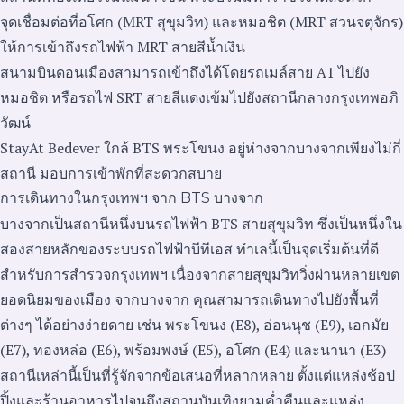
จุดเชื่อมต่อที่อโศก (MRT สุขุมวิท) และหมอชิต (MRT สวนจตุจักร)
ให้การเข้าถึงรถไฟฟ้า MRT สายสีน้ำเงิน
สนามบินดอนเมืองสามารถเข้าถึงได้โดยรถเมล์สาย A1 ไปยัง
หมอชิต หรือรถไฟ SRT สายสีแดงเข้มไปยังสถานีกลางกรุงเทพอภิ
วัฒน์
StayAt Bedever ใกล้ BTS พระโขนง อยู่ห่างจากบางจากเพียงไม่กี่
สถานี มอบการเข้าพักที่สะดวกสบาย
การเดินทางในกรุงเทพฯ จาก BTS บางจาก
บางจากเป็นสถานีหนึ่งบนรถไฟฟ้า BTS สายสุขุมวิท ซึ่งเป็นหนึ่งใน
สองสายหลักของระบบรถไฟฟ้าบีทีเอส ทำเลนี้เป็นจุดเริ่มต้นที่ดี
สำหรับการสำรวจกรุงเทพฯ เนื่องจากสายสุขุมวิทวิ่งผ่านหลายเขต
ยอดนิยมของเมือง จากบางจาก คุณสามารถเดินทางไปยังพื้นที่
ต่างๆ ได้อย่างง่ายดาย เช่น พระโขนง (E8), อ่อนนุช (E9), เอกมัย
(E7), ทองหล่อ (E6), พร้อมพงษ์ (E5), อโศก (E4) และนานา (E3)
สถานีเหล่านี้เป็นที่รู้จักจากข้อเสนอที่หลากหลาย ตั้งแต่แหล่งช้อป
ปิ้งและร้านอาหารไปจนถึงสถานบันเทิงยามค่ำคืนและแหล่ง