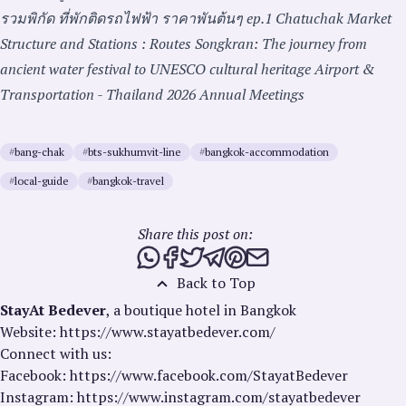
รวมพิกัด ที่พักติดรถไฟฟ้า ราคาพันต้นๆ ep.1
Chatuchak Market
Structure and Stations : Routes
Songkran: The journey from
ancient water festival to UNESCO cultural heritage
Airport &
Transportation - Thailand 2026 Annual Meetings
#
bang-chak
#
bts-sukhumvit-line
#
bangkok-accommodation
#
local-guide
#
bangkok-travel
Share this post on:
Share this post via WhatsApp
Share this post on Facebook
Tweet this post
Share this post via Telegra
Share this post on Pinte
Share this post via e
Back to Top
StayAt Bedever
, a boutique hotel in Bangkok
Website: https://www.stayatbedever.com/
Connect with us:
Facebook: https://www.facebook.com/StayatBedever
Instagram: https://www.instagram.com/stayatbedever