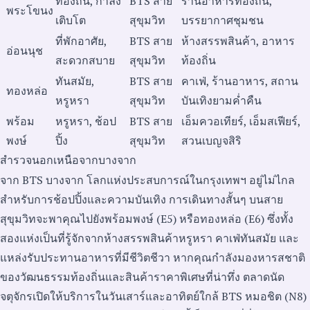
ท้องถิ่น, กำลัง
BTS สาย
ร้านอาหารท้องถิ่น,
พระโขนง
เติบโต
สุขุมวิท
บรรยากาศชุมชน
ที่พักอาศัย,
BTS สาย
ห้างสรรพสินค้า, อาหาร
อ่อนนุช
สะดวกสบาย
สุขุมวิท
ท้องถิ่น
ทันสมัย,
BTS สาย
คาเฟ่, ร้านอาหาร, สถาน
ทองหล่อ
หรูหรา
สุขุมวิท
บันเทิงยามค่ำคืน
พร้อม
หรูหรา, ช้อป
BTS สาย
เอ็มควอเทียร์, เอ็มสเฟียร์,
พงษ์
ปิ้ง
สุขุมวิท
สวนเบญจสิริ
สำรวจนอกเหนือจากบางจาก
จาก BTS บางจาก โลกแห่งประสบการณ์ในกรุงเทพฯ อยู่ไม่ไกล
สำหรับการช้อปปิ้งและความบันเทิง การเดินทางสั้นๆ บนสาย
สุขุมวิทจะพาคุณไปยังพร้อมพงษ์ (E5) หรือทองหล่อ (E6) ซึ่งทั้ง
สองแห่งเป็นที่รู้จักจากห้างสรรพสินค้าหรูหรา คาเฟ่ทันสมัย และ
แหล่งรับประทานอาหารที่มีชีวิตชีวา หากคุณกำลังมองหารสชาติ
ของวัฒนธรรมท้องถิ่นและสินค้าราคาพิเศษที่น่าทึ่ง ตลาดนัด
จตุจักรเปิดให้บริการในวันเสาร์และอาทิตย์ใกล้ BTS หมอชิต (N8)